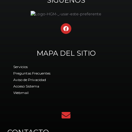
SÍGUENOS
F
a
c
e
b
MAPA DEL SITIO
o
o
k
Servicios
Preguntas Frecuentes
Aviso de Privacidad
Acceso Sistema
Webmail