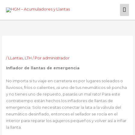
Ir
Men
al
contenido
Prin
/
LLantas
,
LTH
/ Por
administrador
Inflador de llantas de emergencia
No importa si tu viaje en carretera es por lugares soleados o
lluviosos, fríos o calientes, ¡si uno de tus neumáticos sé poncha
y no tienes uno de repuesto, pasarás un mal rato! Para este
contratiempo están hechos los infladores de llantas de
emergencia. Solo necesitas conectar la lata a la válvula del
neumático desinflado, entonces el sellador se rocía en el
interior para reparar los agujeros pequeños y volver así a inflar
la llanta.