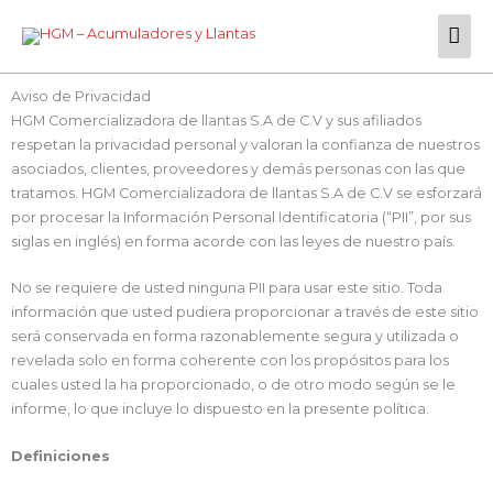
Ir
Men
al
contenido
Prin
Aviso de Privacidad
HGM Comercializadora de llantas S.A de C.V y sus afiliados
respetan la privacidad personal y valoran la confianza de nuestros
asociados, clientes, proveedores y demás personas con las que
tratamos. HGM Comercializadora de llantas S.A de C.V se esforzará
por procesar la Información Personal Identificatoria (“PII”, por sus
siglas en inglés) en forma acorde con las leyes de nuestro país.
No se requiere de usted ninguna PII para usar este sitio. Toda
información que usted pudiera proporcionar a través de este sitio
será conservada en forma razonablemente segura y utilizada o
revelada solo en forma coherente con los propósitos para los
cuales usted la ha proporcionado, o de otro modo según se le
informe, lo que incluye lo dispuesto en la presente política.
Definiciones