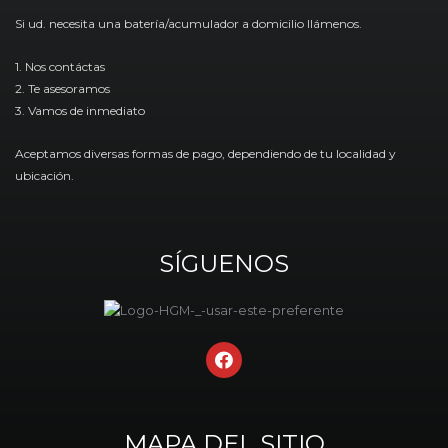
Si ud. necesita una batería/acumulador a domicilio llámenos.
1. Nos contáctas
2. Te asesoramos
3. Vamos de inmediato
Aceptamos diversas formas de pago, dependiendo de tu localidad y
ubicación.
SÍGUENOS
F
a
c
e
b
MAPA DEL SITIO
o