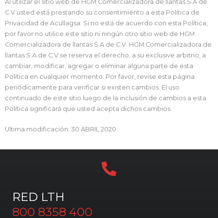
Al utilizar el sitio web de HGM Comercializadora de llantas S.A de
C.V usted está prestando su consentimiento a esta Política de
Privacidad de Acullagsa. Si no está de acuerdo con esta Política,
por favor no utilice este sitio ni ningún otro sitio web de HGM
Comercializadora de llantas S.A de C.V. HGM Comercializadora de
llantas S.A de C.V se reserva el derecho, a su exclusive arbitrio, a
cambiar, modificar, agregar o eliminar alguna parte de esta
Política en cualquier momento. Por favor, revise esta página
periódicamente para verificar si existen cambios. El uso
continuado de este sitio luego de la inclusión de cambios a esta
Política significará que usted acepta dichos cambios.
Ultima modificación: 30 ABRIL 2020
RED LTH
800 8358 400