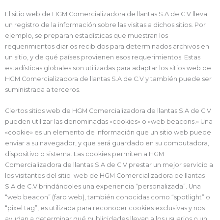
El sitio web de HGM Comercializadora de llantas S.A de C.V lleva
un registro de la información sobre las visitas a dichos sitios. Por
ejemplo, se preparan estadísticas que muestran los
requerimientos diarios recibidos para determinados archivos en
un sitio, y de qué países provienen esos requerimientos. Estas
estadísticas globales son utilizadas para adaptar los sitios web de
HGM Comercializadora de llantas S.A de C.V y también puede ser
suministrada a terceros.
Ciertos sitios web de HGM Comercializadora de llantas S.A de C.V
pueden utilizar las denominadas «cookies» o «web beacons.» Una
«cookie» es un elemento de información que un sitio web puede
enviar a su navegador, y que será guardado en su computadora,
dispositivo o sistema. Las cookies permiten a HGM
Comercializadora de llantas S.A de C.V prestar un mejor servicio a
los visitantes del sitio web de HGM Comercializadora de llantas
S.A de C.V brindándoles una experiencia “personalizada”. Una
“web beacon” (faro web), también conocidas como “spotlight” o
“pixel tag”, es utilizada para reconocer cookies exclusivas y nos
ayudan a determinar qué publicidades llevan a los usuarios o un