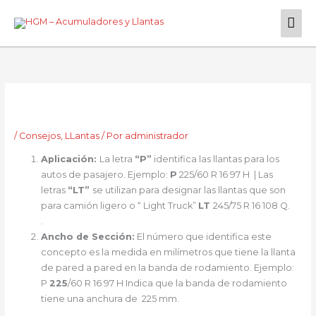
Ir
Men
al
contenido
Prin
/
Consejos
,
LLantas
/ Por
administrador
Aplicación:
La letra
“P”
identifica las llantas para los
autos de pasajero. Ejemplo:
P
225/60 R 16 97 H | Las
letras
“LT”
se utilizan para designar las llantas que son
para camión ligero o “ Light Truck”
LT
245/75 R 16 108 Q.
.
Ancho de Sección:
El número que identifica este
concepto es la medida en milímetros que tiene la llanta
de pared a pared en la banda de rodamiento. Ejemplo:
P
225
/60 R 16 97 H Indica que la banda de rodamiento
tiene una anchura de 225 mm.
.