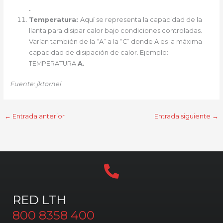
.
Temperatura:
Aquí se representa la capacidad de la
llanta para disipar calor bajo condiciones controladas.
Varían también de la “A” a la “C” donde A es la máxima
capacidad de disipación de calor. Ejemplo:
TEMPERATURA
A.
Fuente: jktornel
←
Entrada anterior
Entrada siguiente
→
RED LTH
800 8358 400