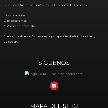
Si ud. necesita una batería/acumulador a domicilio llámenos.
1. Nos contáctas
2. Te asesoramos
3. Vamos de inmediato
Aceptamos diversas formas de pago, dependiendo de tu localidad y
ubicación.
SÍGUENOS
F
a
c
e
b
MAPA DEL SITIO
o