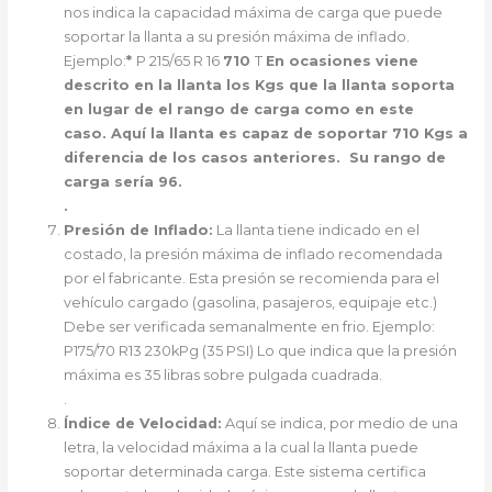
nos indica la capacidad máxima de carga que puede
soportar la llanta a su presión máxima de inflado.
Ejemplo:
*
P 215/65 R 16
710
T
En ocasiones viene
descrito en la llanta los
Kgs
que la llanta
soporta
en lugar de el rango de carga como en este
caso.
Aquí la llanta es capaz de soportar 710
Kgs
a
diferencia de los casos anteriores.
Su rango de
carga sería 96.
.
Presión de Inflado:
La llanta tiene indicado en el
costado, la presión máxima de inflado recomendada
por el fabricante. Esta presión se recomienda para el
vehículo cargado (gasolina, pasajeros, equipaje etc.)
Debe ser verificada semanalmente en frio. Ejemplo:
P175/70 R13 230kPg (35 PSI) Lo que indica que la presión
máxima es 35 libras sobre pulgada cuadrada.
.
Índice de Velocidad:
Aquí se indica, por medio de una
letra, la velocidad máxima a la cual la llanta puede
soportar determinada carga. Este sistema certifica