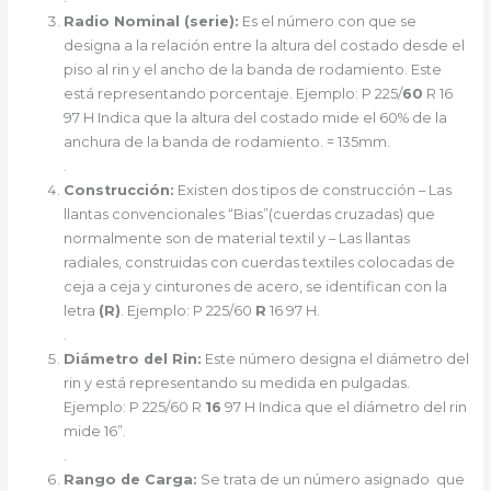
Radio Nominal (serie):
Es el número con que se
designa a la relación entre la altura del costado desde el
piso al rin y el ancho de la banda de rodamiento. Este
está representando porcentaje. Ejemplo: P 225/
60
R 16
97 H Indica que la altura del costado mide el 60% de la
anchura de la banda de rodamiento. = 135mm.
.
Construcción:
Existen dos tipos de construcción – Las
llantas convencionales “Bias”(cuerdas cruzadas) que
normalmente son de material textil y – Las llantas
radiales, construidas con cuerdas textiles colocadas de
ceja a ceja y cinturones de acero, se identifican con la
letra
(R)
. Ejemplo: P 225/60
R
16 97 H.
.
Diámetro del Rin:
Este número designa el diámetro del
rin y está representando su medida en pulgadas.
Ejemplo: P 225/60 R
16
97 H Indica que el diámetro del rin
mide 16”.
.
Rango de Carga:
Se trata de un número asignado que